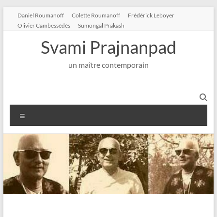
Aller
Daniel Roumanoff
Colette Roumanoff
Frédérick Leboyer
au
Olivier Cambessédès
Sumongal Prakash
contenu
Svami Prajnanpad
un maître contemporain
Menu