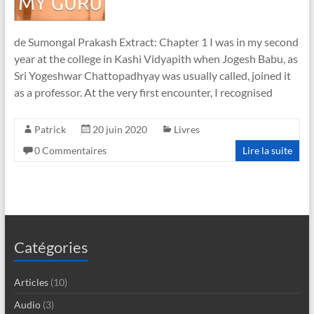
de Sumongal Prakash Extract: Chapter 1 I was in my second
year at the college in Kashi Vidyapith when Jogesh Babu, as
Sri Yogeshwar Chattopadhyay was usually called, joined it
as a professor. At the very first encounter, I recognised
Patrick
20 juin 2020
Livres
0 Commentaires
Lire la suite
Catégories
Articles
(10)
Audio
(3)