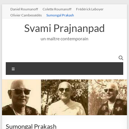
Aller
Daniel Roumanoff
Colette Roumanoff
Frédérick Leboyer
au
Olivier Cambessédès
Sumongal Prakash
contenu
Svami Prajnanpad
un maître contemporain
Menu
Sumongal Prakash