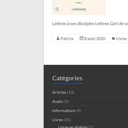
Lettres à ses disciples Lettres L’art de
Patrick
8 août 2020
Livres
Catégories
Articles
(10)
Audio
(3)
Informations
(4)
Livres
(35)
Livres en Anglais
(1)