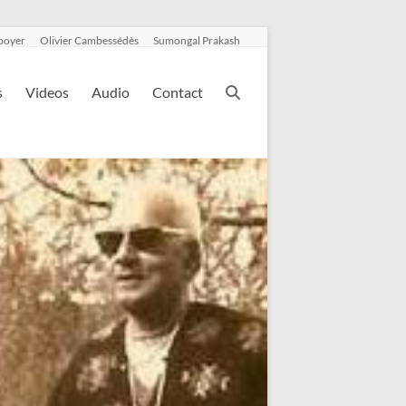
boyer
Olivier Cambessédès
Sumongal Prakash
s
Videos
Audio
Contact