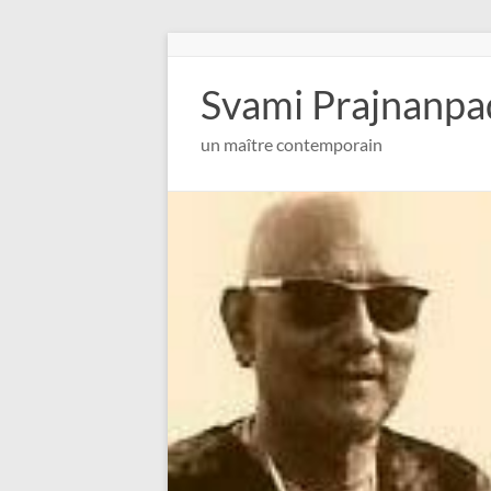
Aller
au
contenu
Svami Prajnanpa
un maître contemporain