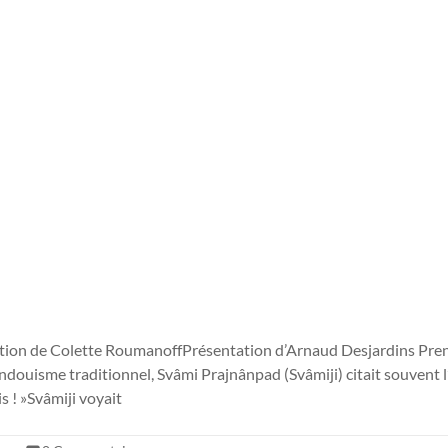
ion de Colette RoumanoffPrésentation d’Arnaud Desjardins Pren
indouisme traditionnel, Svâmi Prajnânpad (Svâmiji) citait souvent 
s ! »Svâmiji voyait