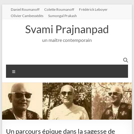
Aller
Daniel Roumanoff
Colette Roumanoff
Frédérick Leboyer
au
Olivier Cambessédès
Sumongal Prakash
contenu
Svami Prajnanpad
un maître contemporain
Menu
Un parcours épique dans la sagesse de