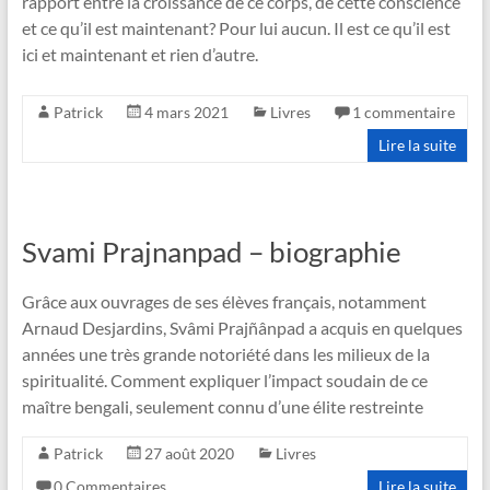
rapport entre la croissance de ce corps, de cette conscience
et ce qu’il est maintenant? Pour lui aucun. Il est ce qu’il est
ici et maintenant et rien d’autre.
Patrick
4 mars 2021
Livres
1 commentaire
Lire la suite
Svami Prajnanpad – biographie
Grâce aux ouvrages de ses élèves français, notamment
Arnaud Desjardins, Svâmi Prajñânpad a acquis en quelques
années une très grande notoriété dans les milieux de la
spiritualité. Comment expliquer l’impact soudain de ce
maître bengali, seulement connu d’une élite restreinte
Patrick
27 août 2020
Livres
0 Commentaires
Lire la suite