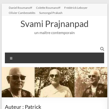
Aller
Daniel Roumanoff
Colette Roumanoff
Frédérick Leboyer
au
Olivier Cambessédès
Sumongal Prakash
contenu
Svami Prajnanpad
un maître contemporain
Menu
Auteur :
Patrick