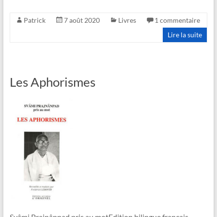
Patrick
7 août 2020
Livres
1 commentaire
Lire la suite
Les Aphorismes
Svâmi Prajnânpad pris au motEdition bilingue français-