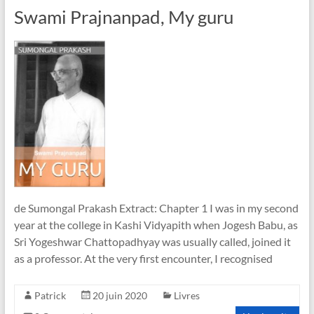
Swami Prajnanpad, My guru
de Sumongal Prakash Extract: Chapter 1 I was in my second
year at the college in Kashi Vidyapith when Jogesh Babu, as
Sri Yogeshwar Chattopadhyay was usually called, joined it
as a professor. At the very first encounter, I recognised
Patrick
20 juin 2020
Livres