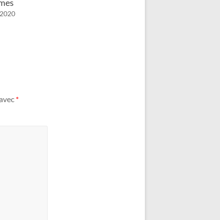
smes
 2020
 avec
*