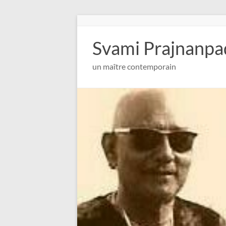
Aller
au
contenu
Svami Prajnanpa
un maître contemporain