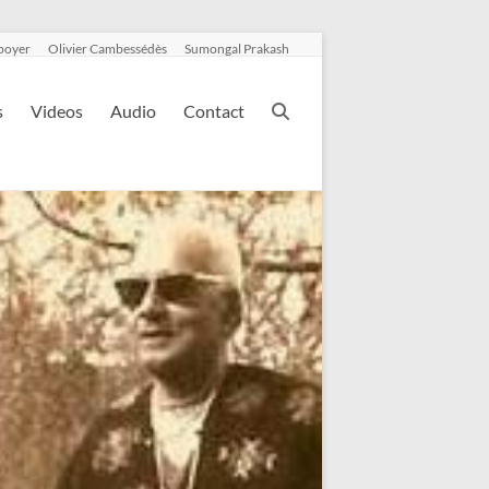
boyer
Olivier Cambessédès
Sumongal Prakash
s
Videos
Audio
Contact