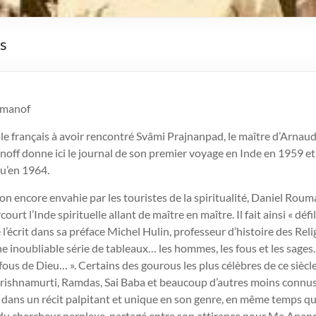
s
umanof
le français à avoir rencontré Svâmi Prajnanpad, le maître d’Arnaud
off donne ici le journal de son premier voyage en Inde en 1959 et
qu’en 1964.
on encore envahie par les touristes de la spiritualité, Daniel Rouma
ourt l’Inde spirituelle allant de maître en maître. Il fait ainsi « déf
’écrit dans sa préface Michel Hulin, professeur d’histoire des Relig
e inoubliable série de tableaux… les hommes, les fous et les sage
 fous de Dieu… ». Certains des gourous les plus célèbres de ce siècl
rishnamurti, Ramdas, Sai Baba et beaucoup d’autres moins connus
 dans un récit palpitant et unique en son genre, en même temps q
 du chercheur perplexe, partagé entre son attirance pour Ma Ana