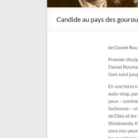
Candide au pays des gourou
de Daniel Ro
Premier discip
Daniel Rouman
l’ont suivi jus
En une terre n
auto-stop, parc
yeux – comme l
Sorbonne – un
de Dieu et les
Shivânanda, K
sous nos yeux
les questions