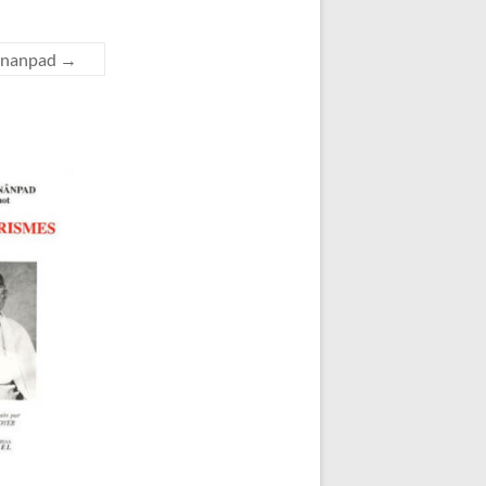
ajnanpad
→