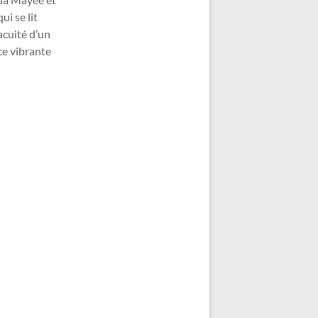
i se lit
acuité d’un
nce vibrante