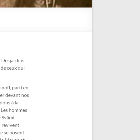
 Desjardins,
 de ceux qui
noff, parti en
iler devant nos
ions à la
s. Les hommes
e Svâmi
 revivent
ue se posent
nda Mayee et