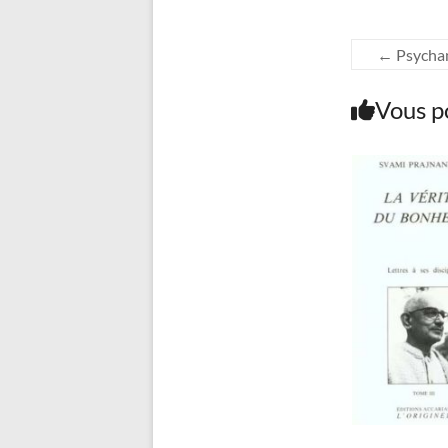
←
Psychan
Vous p