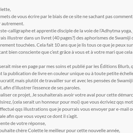
lette,
mets de vous écrire par le biais de ce site ne sachant pas commen
r autrement.
iste-calligraphe et apprentie disciple de la voie de l’Adhytma yoga, 
ais illustrer dans un livret (40 pages?) des aphorismes de Swamiji 
èrement touchées. Cela fait 10 ans que je lis tous ce que je peux su
tant bien consciente que c’est grâce à vous et à votre mari que cela
 serait mise en page par mes soins et publié par les Éditions Blurb, 
 la publication de livre en couleur unique ou à toute petite échelle
lucratif, mais plutôt de travailler sur et avec les pensées de Swamiji 
 afin d’illustrer l’essence de ses paroles.
éaliser ce projet, Je souhaiterais avoir votre aval pour cette démarc
ésirez, (cela serait un honneur pour moi) que vous écriviez qqs mot
 effectué qqs illustrations que je pourrais vous envoyer par e-mail 
ale afin que vous voyez ce dont il s’agit.
tente de votre réponse,
ouhaite chère Colette le meilleur pour cette nouvelle année,