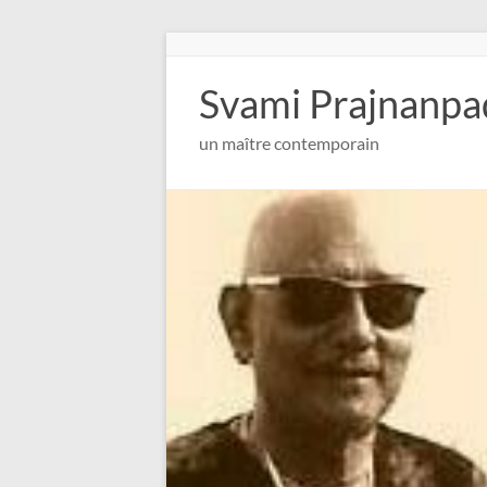
Aller
au
contenu
Svami Prajnanpa
un maître contemporain