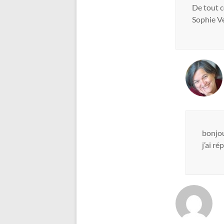
De tout c
Sophie V
bonjo
j’ai r