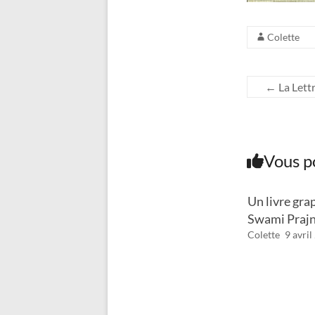
Colette
←
La Lett
Vous p
Un livre gra
Swami Praj
Colette
9 avri