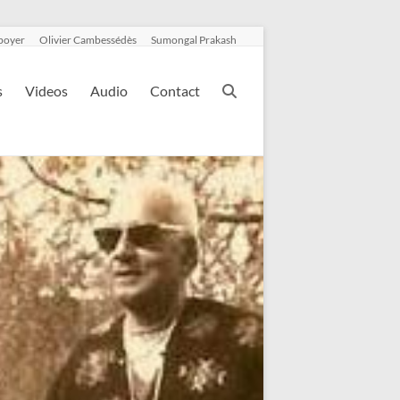
boyer
Olivier Cambessédès
Sumongal Prakash
s
Videos
Audio
Contact