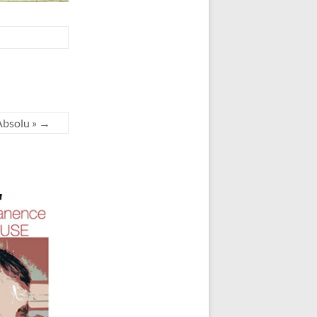
’Absolu »
→