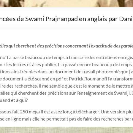
rencées de Swami Prajnanpad en anglais par Dan
elles qui cherchent des précisions concernant l’exactitude des parol
ff a passé beaucoup de temps à transcrire les entretiens enregistr
ir les lettres et à les publier. Il a passé encore beaucoup de temps 
tations ainsi réunies dans un document de travail photocopié que j’
 document a été scanné en pdf et Patrick Roumanoff l’a transfor
faire des recherches. Il me semble que c’est le moment de le mettre à
celles qui cherchent des précisions sur l’enseignement de Swamiji. Q
uand et à qui?
dessous fait 250 mega il est assez long à télécharger. Une version plu
se en ligne mais elle ne permettait pas de faire des recherches par 