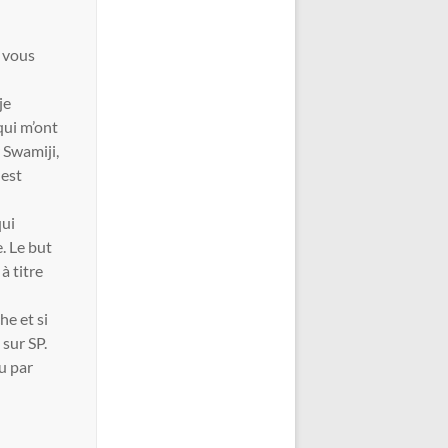
t vous
je
qui m’ont
r Swamiji,
 est
qui
. Le but
à titre
he et si
 sur SP.
ou par