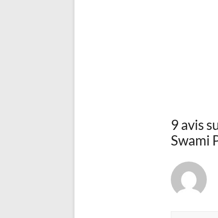
9 avis s
Swami P