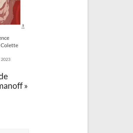
ence
 Colette
 2023
 de
manoff
»