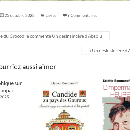
23 octobre 2022
Livres
9 Commentaires
re du Crocodile commente Un désir sincère d’Absolu
« Un désir sincère d
ourriez aussi aimer
phique sur
nanpad
l 2025