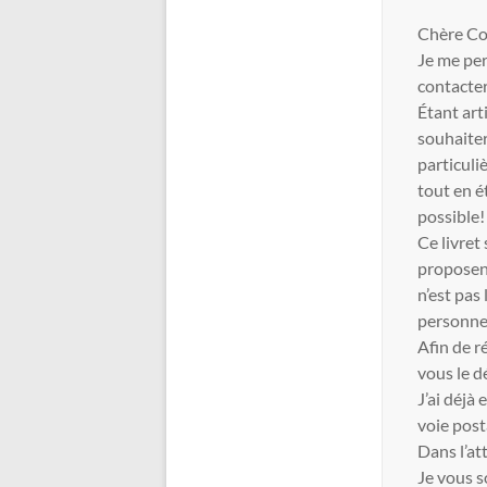
Chère Co
Je me per
contacte
Étant art
souhaiter
particuli
tout en é
possible!
Ce livret
proposent
n’est pas 
personnel,
Afin de r
vous le d
J’ai déjà
voie post
Dans l’at
Je vous s