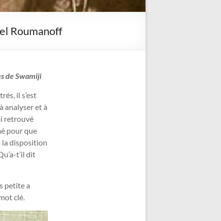
iel Roumanoff
es de Swamiji
és, il s’est
à analyser et à
ai retrouvé
mé pour que
 la disposition
u’a-t’il dit
s petite a
mot clé.